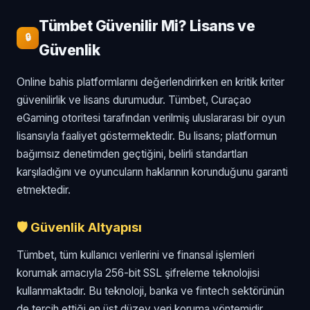
Tümbet Güvenilir Mi? Lisans ve
🔒
Güvenlik
Online bahis platformlarını değerlendirirken en kritik kriter
güvenilirlik ve lisans durumudur. Tümbet, Curaçao
eGaming otoritesi tarafından verilmiş uluslararası bir oyun
lisansıyla faaliyet göstermektedir. Bu lisans; platformun
bağımsız denetimden geçtiğini, belirli standartları
karşıladığını ve oyuncuların haklarının korunduğunu garanti
etmektedir.
🛡️ Güvenlik Altyapısı
Tümbet, tüm kullanıcı verilerini ve finansal işlemleri
korumak amacıyla 256-bit SSL şifreleme teknolojisi
kullanmaktadır. Bu teknoloji, banka ve fintech sektörünün
de tercih ettiği en üst düzey veri koruma yöntemidir.