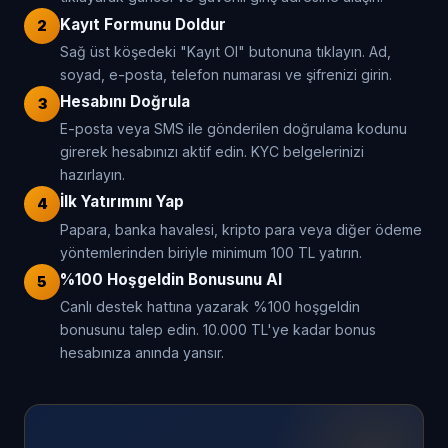
Kayıt Formunu Doldur
2
Sağ üst köşedeki "Kayıt Ol" butonuna tıklayın. Ad,
soyad, e-posta, telefon numarası ve şifrenizi girin.
Hesabını Doğrula
3
E-posta veya SMS ile gönderilen doğrulama kodunu
girerek hesabınızı aktif edin. KYC belgelerinizi
hazırlayın.
İlk Yatırımını Yap
4
Papara, banka havalesi, kripto para veya diğer ödeme
yöntemlerinden biriyle minimum 100 TL yatırın.
%100 Hoşgeldin Bonusunu Al
5
Canlı destek hattına yazarak %100 hoşgeldin
bonusunu talep edin. 10.000 TL'ye kadar bonus
hesabınıza anında yansır.