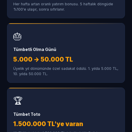
Her hafta artan oranlı yatırım bonusu. 5 haftalık döngüde
%100'e ulaşır, sonra sıfırlanır.
🎂
Tümbetli Olma Günü
5.000 → 50.000 TL
Üyelik yıl dönümünde özel sadakat ödülü. 1. yılda 5.000 TL,
10. yılda 50.000 TL.
🏆
Tümbet Toto
1.500.000 TL'ye varan