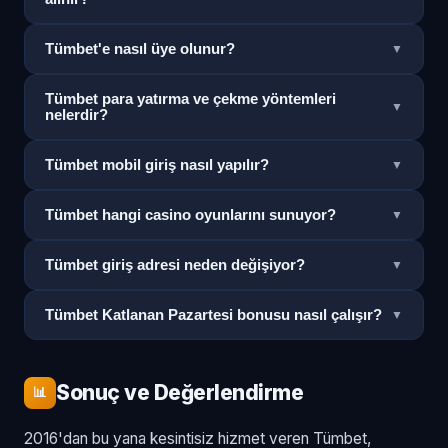
Tümbet'e nasıl üye olunur?
▼
Tümbet para yatırma ve çekme yöntemleri
▼
nelerdir?
Tümbet mobil giriş nasıl yapılır?
▼
Tümbet hangi casino oyunlarını sunuyor?
▼
Tümbet giriş adresi neden değişiyor?
▼
Tümbet Katlanan Pazartesi bonusu nasıl çalışır?
▼
Sonuç ve Değerlendirme
📊
2016'dan bu yana kesintisiz hizmet veren Tümbet,