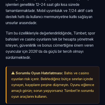
işlemleri genellikle 12–24 saat gibi kısa sürede
tamamlanmaktadır. Mobil uyumluluk ve 7/24 aktif canlı
destek hattı da kullanıcı memnuniyetine katkı sağlayan
unsurlar arasındadır.
Tüm bu özellikleriyle değerlendirildiğinde, Tümbet; spor
bahisleri ve casino oyunlarını tek bir hesapta yönetmek
isteyen, güvenilirlik ve bonus cömertliğine önem veren
oyuncular için 2026'da da güçlü bir tercih olmayı
sürdürmektedir.
⚠️ Sorumlu Oyun Hatırlatması:
Bahis ve casino
oyunları risk içerir. Belirlediğiniz bütçe sınırları içinde
oynayın, kayıpların peşine düşmeyin. Oyunu eğlence
amaçlı görün; sorun yaşıyorsanız Tümbet'in sorumlu
oyun araçlarını kullanın.