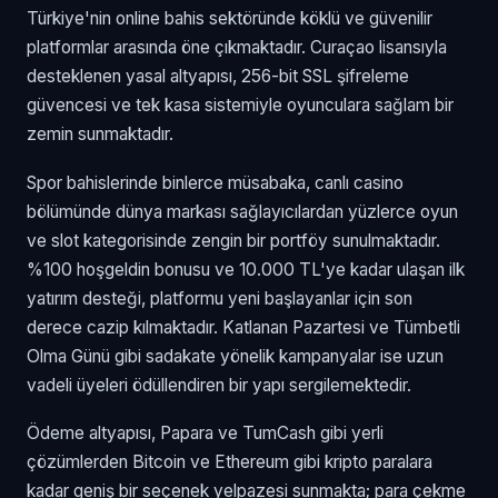
Türkiye'nin online bahis sektöründe köklü ve güvenilir
platformlar arasında öne çıkmaktadır. Curaçao lisansıyla
desteklenen yasal altyapısı, 256-bit SSL şifreleme
güvencesi ve tek kasa sistemiyle oyunculara sağlam bir
zemin sunmaktadır.
Spor bahislerinde binlerce müsabaka, canlı casino
bölümünde dünya markası sağlayıcılardan yüzlerce oyun
ve slot kategorisinde zengin bir portföy sunulmaktadır.
%100 hoşgeldin bonusu ve 10.000 TL'ye kadar ulaşan ilk
yatırım desteği, platformu yeni başlayanlar için son
derece cazip kılmaktadır. Katlanan Pazartesi ve Tümbetli
Olma Günü gibi sadakate yönelik kampanyalar ise uzun
vadeli üyeleri ödüllendiren bir yapı sergilemektedir.
Ödeme altyapısı, Papara ve TumCash gibi yerli
çözümlerden Bitcoin ve Ethereum gibi kripto paralara
kadar geniş bir seçenek yelpazesi sunmakta; para çekme