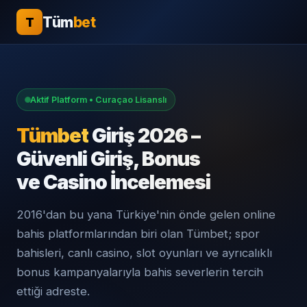
Tüm
bet
T
Aktif Platform • Curaçao Lisanslı
Tümbet
Giriş 2026 –
Güvenli Giriş, Bonus
ve Casino İncelemesi
2016'dan bu yana Türkiye'nin önde gelen online
bahis platformlarından biri olan Tümbet; spor
bahisleri, canlı casino, slot oyunları ve ayrıcalıklı
bonus kampanyalarıyla bahis severlerin tercih
ettiği adreste.