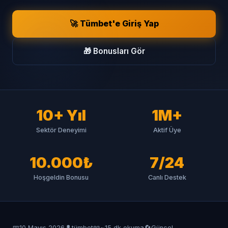
🚀 Tümbet'e Giriş Yap
🎁 Bonusları Gör
10+ Yıl
1M+
Sektör Deneyimi
Aktif Üye
10.000₺
7/24
Hoşgeldin Bonusu
Canlı Destek
📅
👤
📖
🔄
10 Mayıs 2026
tümbet
~15 dk okuma
Güncel