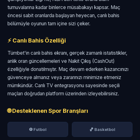
turnuvalarına kadar binlerce müsabakayı kapsar. Maç
öncesi sabit oranlarda başlayan heyecan, canlı bahis
bölümüyle oyunun tam içine sizi çeker.
⚡ Canlı Bahis Özelliği
Tümbet'in canlı bahis ekranı, gerçek zamanlı istatistikler,
anlık oran güncellemeleri ve Nakit Çıkış (CashOut)
özelliğiyle donatılmıştır. Maç devam ederken kazancınızı
güvenceye almanız veya zararınızı minimize etmeniz
mümkündür. Canlı TV entegrasyonu sayesinde seçili
maçları doğrudan platform üzerinden izleyebilirsiniz.
🌐 Desteklenen Spor Branşları
⚽ Futbol
🏀 Basketbol