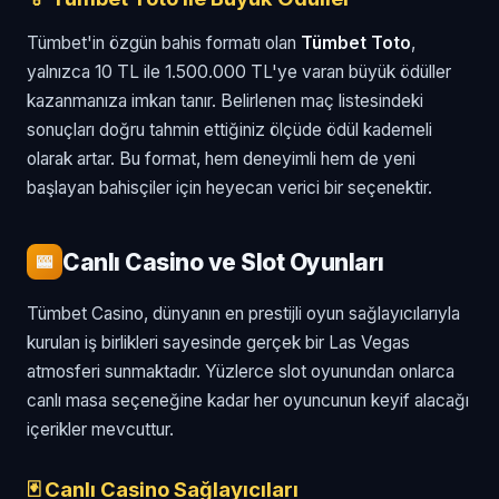
Tümbet'in özgün bahis formatı olan
Tümbet Toto
,
yalnızca 10 TL ile 1.500.000 TL'ye varan büyük ödüller
kazanmanıza imkan tanır. Belirlenen maç listesindeki
sonuçları doğru tahmin ettiğiniz ölçüde ödül kademeli
olarak artar. Bu format, hem deneyimli hem de yeni
başlayan bahisçiler için heyecan verici bir seçenektir.
Canlı Casino ve Slot Oyunları
🎰
Tümbet Casino, dünyanın en prestijli oyun sağlayıcılarıyla
kurulan iş birlikleri sayesinde gerçek bir Las Vegas
atmosferi sunmaktadır. Yüzlerce slot oyunundan onlarca
canlı masa seçeneğine kadar her oyuncunun keyif alacağı
içerikler mevcuttur.
🃏 Canlı Casino Sağlayıcıları