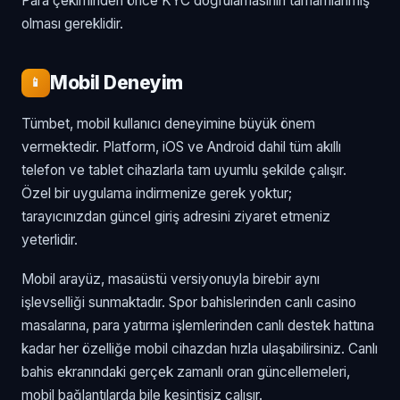
Para çekiminden önce KYC doğrulamasının tamamlanmış
olması gereklidir.
Mobil Deneyim
📱
Tümbet, mobil kullanıcı deneyimine büyük önem
vermektedir. Platform, iOS ve Android dahil tüm akıllı
telefon ve tablet cihazlarla tam uyumlu şekilde çalışır.
Özel bir uygulama indirmenize gerek yoktur;
tarayıcınızdan güncel giriş adresini ziyaret etmeniz
yeterlidir.
Mobil arayüz, masaüstü versiyonuyla birebir aynı
işlevselliği sunmaktadır. Spor bahislerinden canlı casino
masalarına, para yatırma işlemlerinden canlı destek hattına
kadar her özelliğe mobil cihazdan hızla ulaşabilirsiniz. Canlı
bahis ekranındaki gerçek zamanlı oran güncellemeleri,
mobil bağlantılarda bile kesintisiz çalışır.