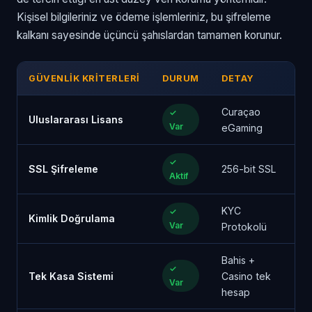
Kişisel bilgileriniz ve ödeme işlemleriniz, bu şifreleme
kalkanı sayesinde üçüncü şahıslardan tamamen korunur.
GÜVENLIK KRITERLERI
DURUM
DETAY
Curaçao
✓
Uluslararası Lisans
Var
eGaming
✓
SSL Şifreleme
256-bit SSL
Aktif
KYC
✓
Kimlik Doğrulama
Var
Protokolü
Bahis +
✓
Tek Kasa Sistemi
Casino tek
Var
hesap