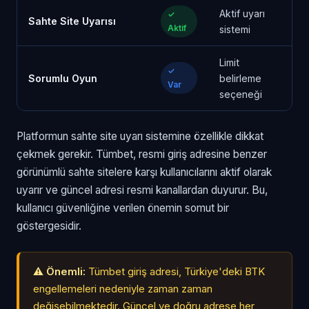
Aktif uyarı
✓
Sahte Site Uyarısı
Aktif
sistemi
Limit
✓
Sorumlu Oyun
belirleme
Var
seçeneği
Platformun sahte site uyarı sistemine özellikle dikkat
çekmek gerekir. Tümbet, resmi giriş adresine benzer
görünümlü sahte sitelere karşı kullanıcılarını aktif olarak
uyarır ve güncel adresi resmi kanallardan duyurur. Bu,
kullanıcı güvenliğine verilen önemin somut bir
göstergesidir.
⚠️ Önemli:
Tümbet giriş adresi, Türkiye'deki BTK
engellemeleri nedeniyle zaman zaman
değişebilmektedir. Güncel ve doğru adrese her