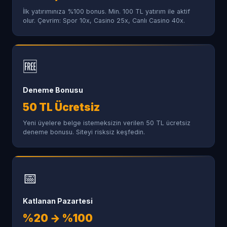
İlk yatırımınıza %100 bonus. Min. 100 TL yatırım ile aktif
olur. Çevrim: Spor 10x, Casino 25x, Canlı Casino 40x.
🆓
Deneme Bonusu
50 TL Ücretsiz
Yeni üyelere belge istemeksizin verilen 50 TL ücretsiz
deneme bonusu. Siteyi risksiz keşfedin.
📅
Katlanan Pazartesi
%20 → %100