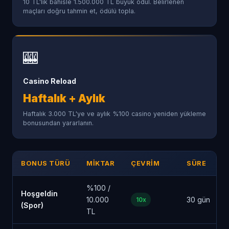
10 TL'lik bahisle 1.500.000 TL büyük ödül. Belirlenen
maçları doğru tahmin et, ödülü topla.
🎰
Casino Reload
Haftalık + Aylık
Haftalık 3.000 TL'ye ve aylık %100 casino yeniden yükleme
bonusundan yararlanın.
BONUS TÜRÜ
MIKTAR
ÇEVRIM
SÜRE
%100 /
Hoşgeldin
10.000
30 gün
10x
(Spor)
TL