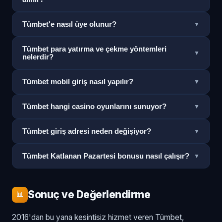
Tümbet'e nasıl üye olunur?
▼
Tümbet para yatırma ve çekme yöntemleri
▼
nelerdir?
Tümbet mobil giriş nasıl yapılır?
▼
Tümbet hangi casino oyunlarını sunuyor?
▼
Tümbet giriş adresi neden değişiyor?
▼
Tümbet Katlanan Pazartesi bonusu nasıl çalışır?
▼
Sonuç ve Değerlendirme
📊
2016'dan bu yana kesintisiz hizmet veren Tümbet,