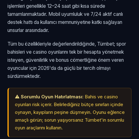
işlemleri genellikle 12–24 saat gibi kısa sürede
tamamlanmaktadır. Mobil uyumluluk ve 7/24 aktif canlı
destek hattı da kullanıcı memnuniyetine katkı sağlayan
unsurlar arasındadır.
Tüm bu özellikleriyle değerlendirildiğinde, Tümbet; spor
bahisleri ve casino oyunlarını tek bir hesapta yönetmek
isteyen, güvenilirlik ve bonus cömertliğine önem veren
oyuncular için 2026'da da güçlü bir tercih olmayı
sürdürmektedir.
⚠️ Sorumlu Oyun Hatırlatması:
Bahis ve casino
oyunları risk içerir. Belirlediğiniz bütçe sınırları içinde
oynayın, kayıpların peşine düşmeyin. Oyunu eğlence
amaçlı görün; sorun yaşıyorsanız Tümbet'in sorumlu
oyun araçlarını kullanın.