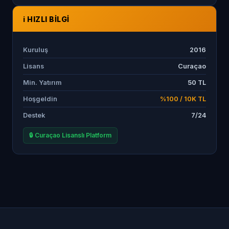
ℹ️ HIZLI BILGI
Kuruluş
2016
Lisans
Curaçao
Min. Yatırım
50 TL
Hoşgeldin
%100 / 10K TL
Destek
7/24
🔒 Curaçao Lisanslı Platform