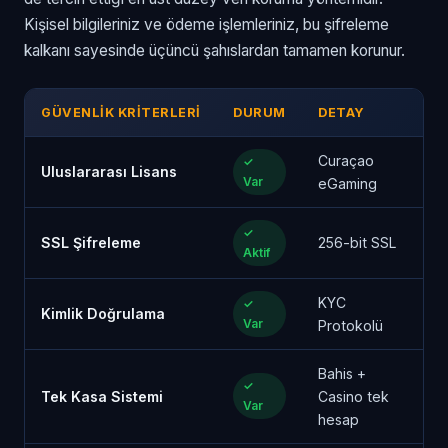
Kişisel bilgileriniz ve ödeme işlemleriniz, bu şifreleme
kalkanı sayesinde üçüncü şahıslardan tamamen korunur.
GÜVENLIK KRITERLERI
DURUM
DETAY
Curaçao
✓
Uluslararası Lisans
Var
eGaming
✓
SSL Şifreleme
256-bit SSL
Aktif
KYC
✓
Kimlik Doğrulama
Var
Protokolü
Bahis +
✓
Tek Kasa Sistemi
Casino tek
Var
hesap