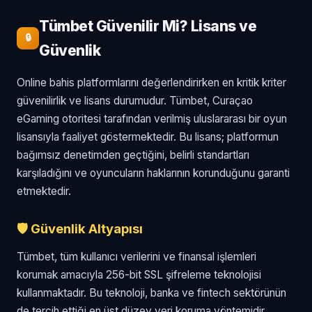
Tümbet Güvenilir Mi? Lisans ve
🔒
Güvenlik
Online bahis platformlarını değerlendirirken en kritik kriter
güvenilirlik ve lisans durumudur. Tümbet, Curaçao
eGaming otoritesi tarafından verilmiş uluslararası bir oyun
lisansıyla faaliyet göstermektedir. Bu lisans; platformun
bağımsız denetimden geçtiğini, belirli standartları
karşıladığını ve oyuncuların haklarının korunduğunu garanti
etmektedir.
🛡️ Güvenlik Altyapısı
Tümbet, tüm kullanıcı verilerini ve finansal işlemleri
korumak amacıyla 256-bit SSL şifreleme teknolojisi
kullanmaktadır. Bu teknoloji, banka ve fintech sektörünün
de tercih ettiği en üst düzey veri koruma yöntemidir.