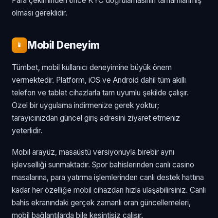
Para çekiminden önce KYC doğrulamasının tamamlanmış
olması gereklidir.
Mobil Deneyim
📱
Tümbet, mobil kullanıcı deneyimine büyük önem
vermektedir. Platform, iOS ve Android dahil tüm akıllı
telefon ve tablet cihazlarla tam uyumlu şekilde çalışır.
Özel bir uygulama indirmenize gerek yoktur;
tarayıcınızdan güncel giriş adresini ziyaret etmeniz
yeterlidir.
Mobil arayüz, masaüstü versiyonuyla birebir aynı
işlevselliği sunmaktadır. Spor bahislerinden canlı casino
masalarına, para yatırma işlemlerinden canlı destek hattına
kadar her özelliğe mobil cihazdan hızla ulaşabilirsiniz. Canlı
bahis ekranındaki gerçek zamanlı oran güncellemeleri,
mobil bağlantılarda bile kesintisiz çalışır.