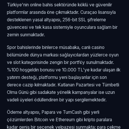
Türkiye'nin online bahis sektöründe köklü ve güvenilir
platformlar arasında öne çıkmaktadır. Curaçao lisansıyla
desteklenen yasal altyapısı, 256-bit SSL şifreleme
güvencesi ve tek kasa sistemiyle oyunculara sağlam bir
zemin sunmaktadır.
Spor bahislerinde binlerce müsabaka, canlı casino
bölümünde dünya markası sağlayıcılardan yüzlerce oyun
ve slot kategorisinde zengin bir portföy sunulmaktadır.
%100 hoşgeldin bonusu ve 10.000 TL'ye kadar ulaşan ilk
yatırım desteği, platformu yeni başlayanlar için son
derece cazip kılmaktadır. Katlanan Pazartesi ve Tümbetli
Olma Günü gibi sadakate yönelik kampanyalar ise uzun
vadeli üyeleri ödüllendiren bir yapı sergilemektedir.
Ödeme altyapısı, Papara ve TumCash gibi yerli
çözümlerden Bitcoin ve Ethereum gibi kripto paralara
kadar geniş bir seçenek yelpazesi sunmakta; para çekme