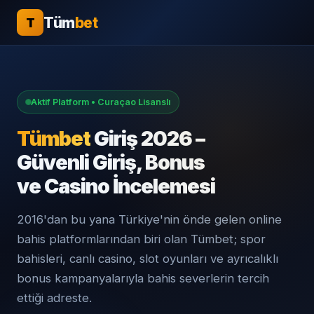
Tüm
bet
T
Aktif Platform • Curaçao Lisanslı
Tümbet
Giriş 2026 –
Güvenli Giriş, Bonus
ve Casino İncelemesi
2016'dan bu yana Türkiye'nin önde gelen online
bahis platformlarından biri olan Tümbet; spor
bahisleri, canlı casino, slot oyunları ve ayrıcalıklı
bonus kampanyalarıyla bahis severlerin tercih
ettiği adreste.