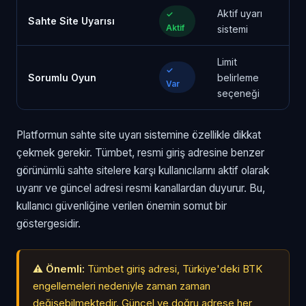
Aktif uyarı
✓
Sahte Site Uyarısı
Aktif
sistemi
Limit
✓
Sorumlu Oyun
belirleme
Var
seçeneği
Platformun sahte site uyarı sistemine özellikle dikkat
çekmek gerekir. Tümbet, resmi giriş adresine benzer
görünümlü sahte sitelere karşı kullanıcılarını aktif olarak
uyarır ve güncel adresi resmi kanallardan duyurur. Bu,
kullanıcı güvenliğine verilen önemin somut bir
göstergesidir.
⚠️ Önemli:
Tümbet giriş adresi, Türkiye'deki BTK
engellemeleri nedeniyle zaman zaman
değişebilmektedir. Güncel ve doğru adrese her