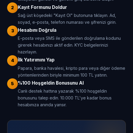
Kayıt Formunu Doldur
2
Sağ üst köşedeki "Kayıt Ol" butonuna tıklayın. Ad,
soyad, e-posta, telefon numarası ve şifrenizi girin.
Hesabını Doğrula
3
E-posta veya SMS ile gönderilen doğrulama kodunu
girerek hesabınızı aktif edin. KYC belgelerinizi
hazırlayın.
İlk Yatırımını Yap
4
Papara, banka havalesi, kripto para veya diğer ödeme
yöntemlerinden biriyle minimum 100 TL yatırın.
%100 Hoşgeldin Bonusunu Al
5
Canlı destek hattına yazarak %100 hoşgeldin
bonusunu talep edin. 10.000 TL'ye kadar bonus
hesabınıza anında yansır.