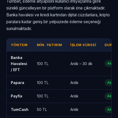
Tümbet, ödeme altyapısını kullanıcı ihtiyaçlarına göre
sürekli güncelleyen bir platform olarak öne çıkmaktadır.
Banka havalesi ve kredi kartından dijital cüzdanlara, kripto
paralara kadar geniş bir yelpazede ödeme seçeneği
sunulmaktadır.
YÖNTEM
MIN. YATIRIM
İŞLEM SÜRESI
DURU
Banka
Havalesi
100 TL
Anlık – 30 dk
Aktif
/ EFT
Papara
100 TL
Anlık
Aktif
Payfix
100 TL
Anlık
Aktif
TumCash
50 TL
Anlık
Aktif