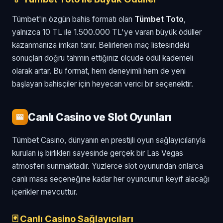
Tümbet'in özgün bahis formatı olan
Tümbet Toto
,
yalnızca 10 TL ile 1.500.000 TL'ye varan büyük ödüller
kazanmanıza imkan tanır. Belirlenen maç listesindeki
sonuçları doğru tahmin ettiğiniz ölçüde ödül kademeli
olarak artar. Bu format, hem deneyimli hem de yeni
başlayan bahisçiler için heyecan verici bir seçenektir.
Canlı Casino ve Slot Oyunları
🎰
Tümbet Casino, dünyanın en prestijli oyun sağlayıcılarıyla
kurulan iş birlikleri sayesinde gerçek bir Las Vegas
atmosferi sunmaktadır. Yüzlerce slot oyunundan onlarca
canlı masa seçeneğine kadar her oyuncunun keyif alacağı
içerikler mevcuttur.
🃏 Canlı Casino Sağlayıcıları