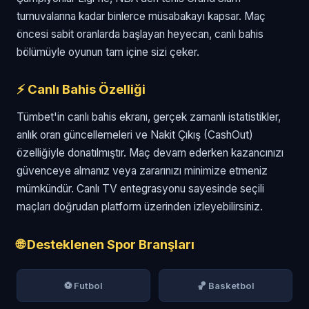
turnuvalarına kadar binlerce müsabakayı kapsar. Maç
öncesi sabit oranlarda başlayan heyecan, canlı bahis
bölümüyle oyunun tam içine sizi çeker.
⚡ Canlı Bahis Özelliği
Tümbet'in canlı bahis ekranı, gerçek zamanlı istatistikler,
anlık oran güncellemeleri ve Nakit Çıkış (CashOut)
özelliğiyle donatılmıştır. Maç devam ederken kazancınızı
güvenceye almanız veya zararınızı minimize etmeniz
mümkündür. Canlı TV entegrasyonu sayesinde seçili
maçları doğrudan platform üzerinden izleyebilirsiniz.
🌐 Desteklenen Spor Branşları
⚽ Futbol
🏀 Basketbol