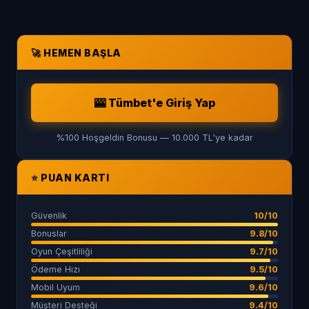
🚀 HEMEN BAŞLA
🎰 Tümbet'e Giriş Yap
%100 Hoşgeldin Bonusu — 10.000 TL'ye kadar
⭐ PUAN KARTI
Güvenlik
10/10
Bonuslar
9.8/10
Oyun Çeşitliliği
9.7/10
Ödeme Hızı
9.5/10
Mobil Uyum
9.6/10
Müşteri Desteği
9.4/10