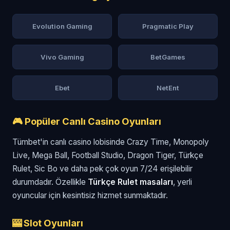
Evolution Gaming
Pragmatic Play
Vivo Gaming
BetGames
Ebet
NetEnt
🎮 Popüler Canlı Casino Oyunları
Tümbet'in canlı casino lobisinde Crazy Time, Monopoly
Live, Mega Ball, Football Studio, Dragon Tiger, Türkçe
Rulet, Sic Bo ve daha pek çok oyun 7/24 erişilebilir
durumdadır. Özellikle
Türkçe Rulet masaları
, yerli
oyuncular için kesintisiz hizmet sunmaktadır.
🎰 Slot Oyunları