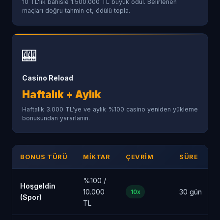
10 TL'lik bahisle 1.500.000 TL büyük ödül. Belirlenen
maçları doğru tahmin et, ödülü topla.
🎰
Casino Reload
Haftalık + Aylık
Haftalık 3.000 TL'ye ve aylık %100 casino yeniden yükleme
bonusundan yararlanın.
BONUS TÜRÜ
MIKTAR
ÇEVRIM
SÜRE
%100 /
Hoşgeldin
10.000
30 gün
10x
(Spor)
TL