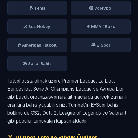
🎾 Tenis
🏐 Voleybol
🏒 Buz Hokeyi
🥊 MMA / Boks
🏈 Amerikan Futbolu
🎮 E-Spor
🏇 Sanal Bahis
Futbol başta olmak üzere Premier League, La Liga,
Bundesliga, Serie A, Champions League ve Avrupa Ligi
gibi büyük organizasyonlara ait maçlarda gerçek zamanlı
oranlarla bahis yapabilirsiniz. Tümbet'in E-Spor bahis
bölümü de CS2, Dota 2, League of Legends ve Valorant
gibi popüler turnuvaları kapsamaktadır.
🏅 Tümbet Toto ile Büyük Ödüller