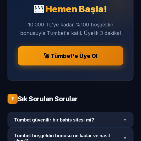
🎰
Hemen Başla!
10.000 TL'ye kadar %100 hoşgeldin
bonusuyla Tümbet'e katıl. Üyelik 3 dakika!
🚀 Tümbet'e Üye Ol
Sık Sorulan Sorular
❓
Tümbet güvenilir bir bahis sitesi mi?
▼
Tümbet hoşgeldin bonusu ne kadar ve nasıl
▼
alınır?