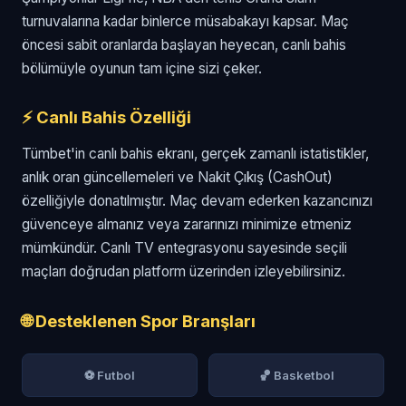
turnuvalarına kadar binlerce müsabakayı kapsar. Maç
öncesi sabit oranlarda başlayan heyecan, canlı bahis
bölümüyle oyunun tam içine sizi çeker.
⚡ Canlı Bahis Özelliği
Tümbet'in canlı bahis ekranı, gerçek zamanlı istatistikler,
anlık oran güncellemeleri ve Nakit Çıkış (CashOut)
özelliğiyle donatılmıştır. Maç devam ederken kazancınızı
güvenceye almanız veya zararınızı minimize etmeniz
mümkündür. Canlı TV entegrasyonu sayesinde seçili
maçları doğrudan platform üzerinden izleyebilirsiniz.
🌐 Desteklenen Spor Branşları
⚽ Futbol
🏀 Basketbol