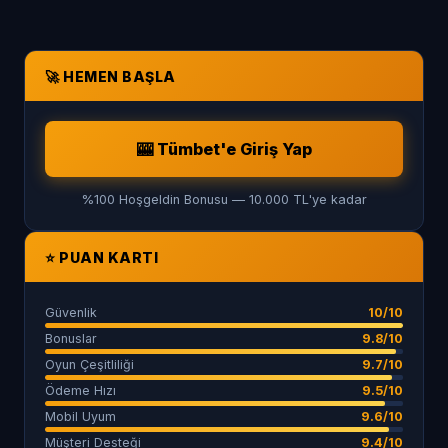
🚀 HEMEN BAŞLA
🎰 Tümbet'e Giriş Yap
%100 Hoşgeldin Bonusu — 10.000 TL'ye kadar
⭐ PUAN KARTI
Güvenlik
10/10
Bonuslar
9.8/10
Oyun Çeşitliliği
9.7/10
Ödeme Hızı
9.5/10
Mobil Uyum
9.6/10
Müşteri Desteği
9.4/10