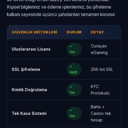
Kişisel bilgileriniz ve ödeme işlemleriniz, bu şifreleme
kalkanı sayesinde üçüncü şahıslardan tamamen korunur.
GÜVENLIK KRITERLERI
DURUM
DETAY
Curaçao
✓
Uluslararası Lisans
Var
eGaming
✓
SSL Şifreleme
256-bit SSL
Aktif
KYC
✓
Kimlik Doğrulama
Var
Protokolü
Bahis +
✓
Tek Kasa Sistemi
Casino tek
Var
hesap