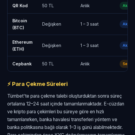
QR Kod
50 TL
Anlık
Aktif
Bitcoin
Değişken
1 – 3 saat
Aktif
(BTC)
Ethereum
Değişken
1 – 3 saat
Aktif
(ETH)
Cepbank
50 TL
Anlık
Sezonl
⚡ Para Çekme Süreleri
Tümbet'te para çekme talebi oluşturduktan sonra süreç
ortalama 12–24 saat içinde tamamlanmaktadır. E-cüzdan
ve kripto para çekimleri bu süreye göre en hızlı
tamamlanırken, banka havalesi transferleri yöntem ve
banka politikasına bağlı olarak 1–3 iş günü alabilmektedir.