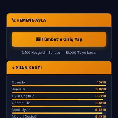
🚀 HEMEN BAŞLA
🎰 Tümbet'e Giriş Yap
%100 Hoşgeldin Bonusu — 10.000 TL'ye kadar
⭐ PUAN KARTI
Güvenlik
10/10
Bonuslar
9.8/10
Oyun Çeşitliliği
9.7/10
Ödeme Hızı
9.5/10
Mobil Uyum
9.6/10
Müşteri Desteği
9.4/10