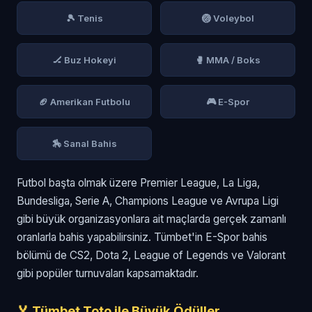
🎾 Tenis
🏐 Voleybol
🏒 Buz Hokeyi
🥊 MMA / Boks
🏈 Amerikan Futbolu
🎮 E-Spor
🏇 Sanal Bahis
Futbol başta olmak üzere Premier League, La Liga,
Bundesliga, Serie A, Champions League ve Avrupa Ligi
gibi büyük organizasyonlara ait maçlarda gerçek zamanlı
oranlarla bahis yapabilirsiniz. Tümbet'in E-Spor bahis
bölümü de CS2, Dota 2, League of Legends ve Valorant
gibi popüler turnuvaları kapsamaktadır.
🏅 Tümbet Toto ile Büyük Ödüller