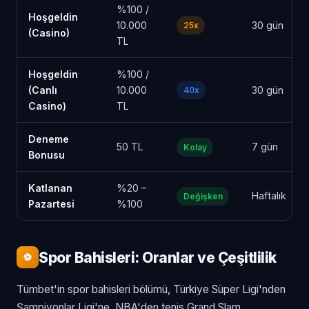
%100 /
Hoşgeldin
10.000
30 gün
25x
(Casino)
TL
Hoşgeldin
%100 /
(Canlı
10.000
30 gün
40x
Casino)
TL
Deneme
50 TL
7 gün
Kolay
Bonusu
Katlanan
%20 –
Haftalık
Değişken
Pazartesi
%100
Spor Bahisleri: Oranlar ve Çeşitlilik
⚽
Tümbet'in spor bahisleri bölümü, Türkiye Süper Ligi'nden
Şampiyonlar Ligi'ne, NBA'den tenis Grand Slam