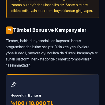
zaman bu sayfadan ulaşabilirsiniz. Sahte sitelere
dikkat edin; yalnızca resmi kaynaklardan giriş yapın.
Tümbet Bonus ve Kampanyalar
🎁
Tümbet, bahis dünyasındaki en kapsamlı bonus
programlarından birine sahiptir. Yalnızca yeni üyelere
yönelik değil, mevcut oyunculara da düzenli kampanyalar
sunan platform, her kategoride cömert promosyonlar
hazırlamaktadır.
🎉
Hoşgeldin Bonusu
%100 / 10.000 TL