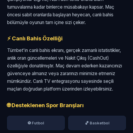
turnuvalarına kadar binlerce müsabakayı kapsar. Maç
öncesi sabit oranlarda başlayan heyecan, canlı bahis
bölümüyle oyunun tam içine sizi çeker.
⚡ Canlı Bahis Özelliği
Tümbet'in canlı bahis ekranı, gerçek zamanlı istatistikler,
anlık oran güncellemeleri ve Nakit Çıkış (CashOut)
özelliğiyle donatılmıştır. Maç devam ederken kazancınızı
güvenceye almanız veya zararınızı minimize etmeniz
mümkündür. Canlı TV entegrasyonu sayesinde seçili
maçları doğrudan platform üzerinden izleyebilirsiniz.
🌐 Desteklenen Spor Branşları
⚽ Futbol
🏀 Basketbol