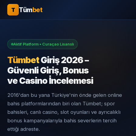
Tüm
bet
T
Aktif Platform • Curaçao Lisanslı
Tümbet
Giriş 2026 –
Güvenli Giriş, Bonus
ve Casino İncelemesi
2016'dan bu yana Türkiye'nin önde gelen online
bahis platformlarından biri olan Tümbet; spor
bahisleri, canlı casino, slot oyunları ve ayrıcalıklı
bonus kampanyalarıyla bahis severlerin tercih
ettiği adreste.