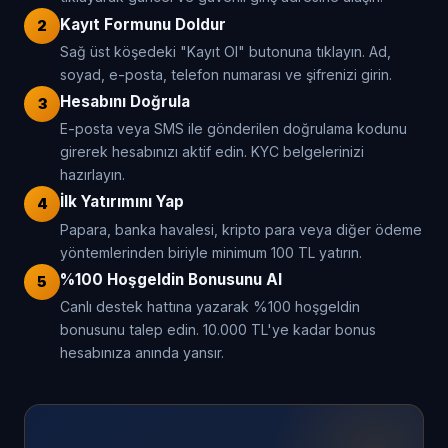
Kayıt Formunu Doldur
2
Sağ üst köşedeki "Kayıt Ol" butonuna tıklayın. Ad,
soyad, e-posta, telefon numarası ve şifrenizi girin.
Hesabını Doğrula
3
E-posta veya SMS ile gönderilen doğrulama kodunu
girerek hesabınızı aktif edin. KYC belgelerinizi
hazırlayın.
İlk Yatırımını Yap
4
Papara, banka havalesi, kripto para veya diğer ödeme
yöntemlerinden biriyle minimum 100 TL yatırın.
%100 Hoşgeldin Bonusunu Al
5
Canlı destek hattına yazarak %100 hoşgeldin
bonusunu talep edin. 10.000 TL'ye kadar bonus
hesabınıza anında yansır.