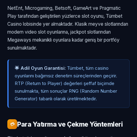
NetEnt, Microgaming, Betsoft, GameArt ve Pragmatic
Play tarafından geliştirilen yüzlerce slot oyunu, Tümbet
Casino lobisinde yer almaktadır. Klasik meyve slotlarından
modern video slot oyunlarına, jackpot slotlarından
Megaways mekanikli oyunlara kadar geniş bir portföy
sunulmaktadır.
🌟 Adil Oyun Garantisi:
Tümbet, tüm casino
oyunlarını bağımsız denetim süreçlerinden geçirir.
RTP (Return to Player) değerleri şeffaf biçimde
sunulmakta, tüm sonuçlar RNG (Random Number
Generator) tabanlı olarak üretilmektedir.
Para Yatırma ve Çekme Yöntemleri
💳