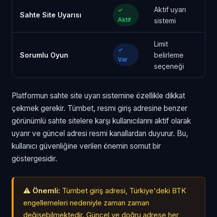
Aktif uyarı
✓
Sahte Site Uyarısı
Aktif
sistemi
Limit
✓
Sorumlu Oyun
belirleme
Var
seçeneği
Platformun sahte site uyarı sistemine özellikle dikkat
çekmek gerekir. Tümbet, resmi giriş adresine benzer
görünümlü sahte sitelere karşı kullanıcılarını aktif olarak
uyarır ve güncel adresi resmi kanallardan duyurur. Bu,
kullanıcı güvenliğine verilen önemin somut bir
göstergesidir.
⚠️ Önemli:
Tümbet giriş adresi, Türkiye'deki BTK
engellemeleri nedeniyle zaman zaman
değişebilmektedir. Güncel ve doğru adrese her