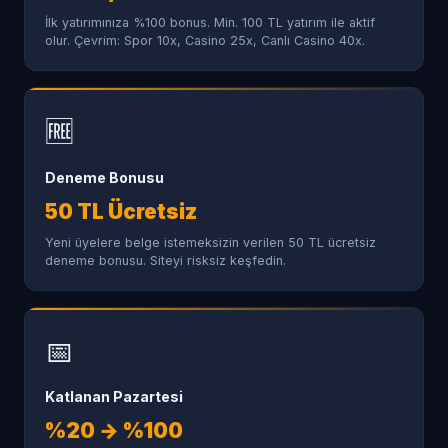
İlk yatırımınıza %100 bonus. Min. 100 TL yatırım ile aktif
olur. Çevrim: Spor 10x, Casino 25x, Canlı Casino 40x.
🆓
Deneme Bonusu
50 TL Ücretsiz
Yeni üyelere belge istemeksizin verilen 50 TL ücretsiz
deneme bonusu. Siteyi risksiz keşfedin.
📅
Katlanan Pazartesi
%20 → %100