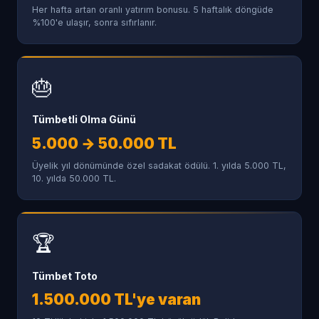
Her hafta artan oranlı yatırım bonusu. 5 haftalık döngüde
%100'e ulaşır, sonra sıfırlanır.
🎂
Tümbetli Olma Günü
5.000 → 50.000 TL
Üyelik yıl dönümünde özel sadakat ödülü. 1. yılda 5.000 TL,
10. yılda 50.000 TL.
🏆
Tümbet Toto
1.500.000 TL'ye varan