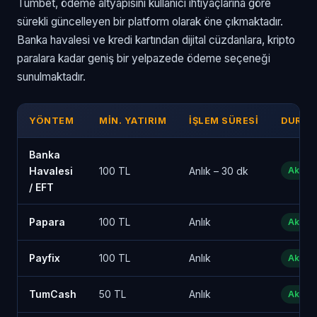
Tümbet, ödeme altyapısını kullanıcı ihtiyaçlarına göre
sürekli güncelleyen bir platform olarak öne çıkmaktadır.
Banka havalesi ve kredi kartından dijital cüzdanlara, kripto
paralara kadar geniş bir yelpazede ödeme seçeneği
sunulmaktadır.
YÖNTEM
MIN. YATIRIM
İŞLEM SÜRESI
DURU
Banka
Havalesi
100 TL
Anlık – 30 dk
Aktif
/ EFT
Papara
100 TL
Anlık
Aktif
Payfix
100 TL
Anlık
Aktif
TumCash
50 TL
Anlık
Aktif