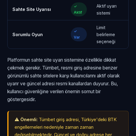
Aktif uyarı
✓
Sahte Site Uyarısı
Aktif
sistemi
Limit
✓
Sorumlu Oyun
belirleme
Var
seçeneği
Platformun sahte site uyarı sistemine özellikle dikkat
çekmek gerekir. Tümbet, resmi giriş adresine benzer
görünümlü sahte sitelere karşı kullanıcılarını aktif olarak
uyarır ve güncel adresi resmi kanallardan duyurur. Bu,
kullanıcı güvenliğine verilen önemin somut bir
göstergesidir.
⚠️ Önemli:
Tümbet giriş adresi, Türkiye'deki BTK
engellemeleri nedeniyle zaman zaman
değişebilmektedir. Güncel ve doğru adrese her