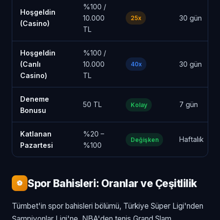
%100 /
Hoşgeldin
10.000
30 gün
25x
(Casino)
TL
Hoşgeldin
%100 /
(Canlı
10.000
30 gün
40x
Casino)
TL
Deneme
50 TL
7 gün
Kolay
Bonusu
Katlanan
%20 –
Haftalık
Değişken
Pazartesi
%100
Spor Bahisleri: Oranlar ve Çeşitlilik
⚽
Tümbet'in spor bahisleri bölümü, Türkiye Süper Ligi'nden
Şampiyonlar Ligi'ne, NBA'den tenis Grand Slam