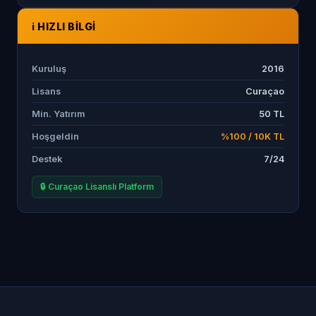
ℹ️ HIZLI BILGI
Kuruluş
2016
Lisans
Curaçao
Min. Yatırım
50 TL
Hoşgeldin
%100 / 10K TL
Destek
7/24
🔒 Curaçao Lisanslı Platform