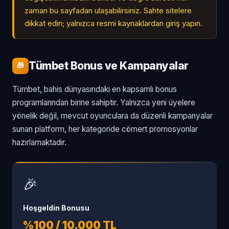
zaman bu sayfadan ulaşabilirsiniz. Sahte sitelere
dikkat edin; yalnızca resmi kaynaklardan giriş yapın.
Tümbet Bonus ve Kampanyalar
🎁
Tümbet, bahis dünyasındaki en kapsamlı bonus
programlarından birine sahiptir. Yalnızca yeni üyelere
yönelik değil, mevcut oyunculara da düzenli kampanyalar
sunan platform, her kategoride cömert promosyonlar
hazırlamaktadır.
🎉
Hoşgeldin Bonusu
%100 / 10.000 TL