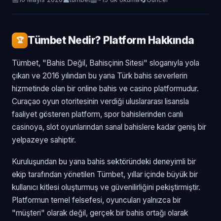
Tümbet Nedir? Platform Hakkında
🏆
Tümbet, "Bahis Değil, Bahisçinin Sitesi" sloganıyla yola
çıkan ve 2016 yılından bu yana Türk bahis severlerin
hizmetinde olan bir online bahis ve casino platformudur.
Curaçao oyun otoritesinin verdiği uluslararası lisansla
faaliyet gösteren platform, spor bahislerinden canlı
casinoya, slot oyunlarından sanal bahislere kadar geniş bir
yelpazeye sahiptir.
Kuruluşundan bu yana bahis sektöründeki deneyimli bir
ekip tarafından yönetilen Tümbet, yıllar içinde büyük bir
kullanıcı kitlesi oluşturmuş ve güvenilirliğini pekiştirmiştir.
Platformun temel felsefesi, oyuncuları yalnızca bir
"müşteri" olarak değil, gerçek bir bahis ortağı olarak