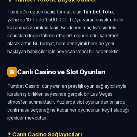
Tümbet'in özgün bahis formatı olan
Tümbet Toto
,
yalnızca 10 TL ile 1.500.000 TL'ye varan büyük ödüller
kazanmanıza imkan tanır. Belirlenen maç listesindeki
sonuçları doğru tahmin ettiğiniz ölçüde ödül kademeli
olarak artar. Bu format, hem deneyimli hem de yeni
başlayan bahisçiler için heyecan verici bir seçenektir.
Canlı Casino ve Slot Oyunları
🎰
Tümbet Casino, dünyanın en prestijli oyun sağlayıcılarıyla
kurulan iş birlikleri sayesinde gerçek bir Las Vegas
atmosferi sunmaktadır. Yüzlerce slot oyunundan onlarca
canlı masa seçeneğine kadar her oyuncunun keyif alacağı
içerikler mevcuttur.
🃏 Canlı Casino Sağlayıcıları