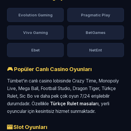
Evolution Gaming
Pragmatic Play
Vivo Gaming
BetGames
Ebet
NetEnt
🎮 Popüler Canlı Casino Oyunları
Tümbet'in canlı casino lobisinde Crazy Time, Monopoly
Live, Mega Ball, Football Studio, Dragon Tiger, Türkçe
Rulet, Sic Bo ve daha pek çok oyun 7/24 erişilebilir
durumdadır. Özellikle
Türkçe Rulet masaları
, yerli
oyuncular için kesintisiz hizmet sunmaktadır.
🎰 Slot Oyunları