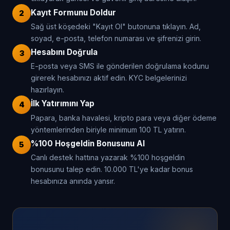
Kayıt Formunu Doldur
2
Sağ üst köşedeki "Kayıt Ol" butonuna tıklayın. Ad,
soyad, e-posta, telefon numarası ve şifrenizi girin.
Hesabını Doğrula
3
E-posta veya SMS ile gönderilen doğrulama kodunu
girerek hesabınızı aktif edin. KYC belgelerinizi
hazırlayın.
İlk Yatırımını Yap
4
Papara, banka havalesi, kripto para veya diğer ödeme
yöntemlerinden biriyle minimum 100 TL yatırın.
%100 Hoşgeldin Bonusunu Al
5
Canlı destek hattına yazarak %100 hoşgeldin
bonusunu talep edin. 10.000 TL'ye kadar bonus
hesabınıza anında yansır.