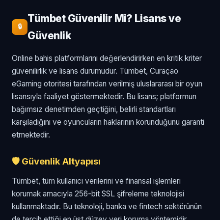
Tümbet Güvenilir Mi? Lisans ve
🔒
Güvenlik
Online bahis platformlarını değerlendirirken en kritik kriter
güvenilirlik ve lisans durumudur. Tümbet, Curaçao
eGaming otoritesi tarafından verilmiş uluslararası bir oyun
lisansıyla faaliyet göstermektedir. Bu lisans; platformun
bağımsız denetimden geçtiğini, belirli standartları
karşıladığını ve oyuncuların haklarının korunduğunu garanti
etmektedir.
🛡️ Güvenlik Altyapısı
Tümbet, tüm kullanıcı verilerini ve finansal işlemleri
korumak amacıyla 256-bit SSL şifreleme teknolojisi
kullanmaktadır. Bu teknoloji, banka ve fintech sektörünün
de tercih ettiği en üst düzey veri koruma yöntemidir.